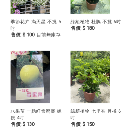
季節花卉 滿天星 不挑 5
綠籬植物 杜鵑 不挑 6吋
$ 180
吋
$ 100
目前無庫存
水果苗 一點紅雪蜜棗 嫁
綠籬植物 七里香 月橘 6
接 4吋
吋
$ 130
$ 150