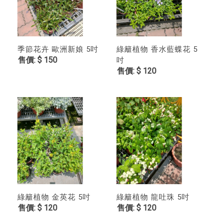
季節花卉 歐洲新娘 5吋
綠籬植物 香水藍蝶花 5
$ 150
吋
$ 120
綠籬植物 金英花 5吋
綠籬植物 龍吐珠 5吋
$ 120
$ 120