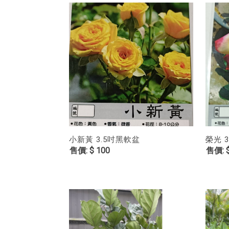
小新黃 3.5吋黑軟盆
榮光 
$ 100
$