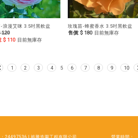
-浪漫艾咪 3.5吋黑軟盆
玫瑰苗-蜂蜜香水 3.5吋黑軟盆
$ 180
目前無庫存
 120
$ 110
目前無庫存
1
2
3
4
5
6
7
8
9
10
：24497536 l 裕騰造園工程有限公司
營業時間：