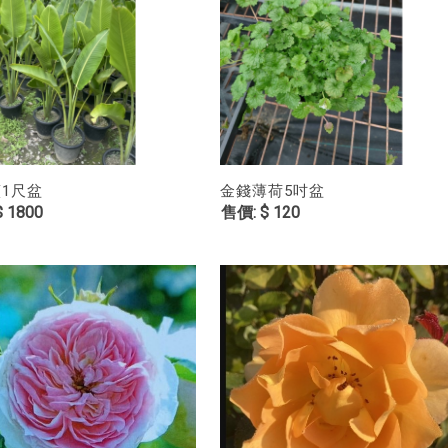
1尺盆
金錢薄荷5吋盆
 1800
$ 120