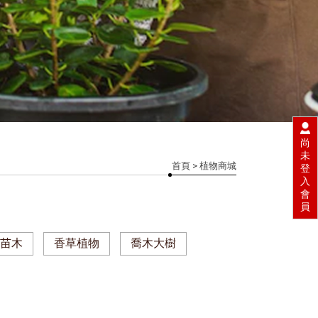
尚
未
首頁
> 植物商城
登
入
會
員
果苗木
香草植物
喬木大樹