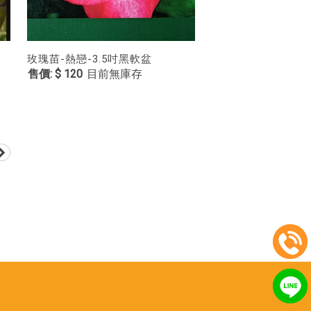
玫瑰苗-熱戀-3.5吋黑軟盆
$ 120
目前無庫存