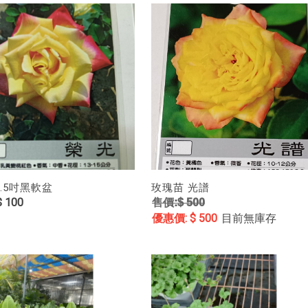
3.5吋黑軟盆
玫瑰苗 光譜
 100
$ 500
$ 500
目前無庫存