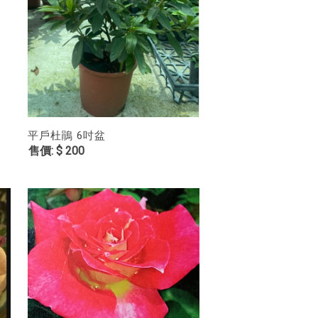
平戶杜鵑 6吋盆
$ 200