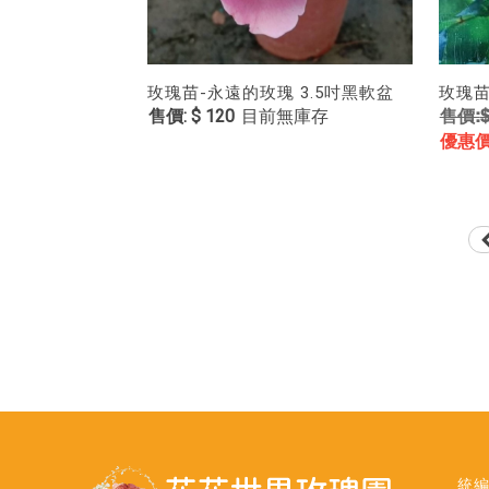
玫瑰苗-永遠的玫瑰 3.5吋黑軟盆
玫瑰苗
$ 120
目前無庫存
$
統編