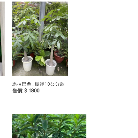
馬拉巴栗_樹徑10公分款
$ 1800