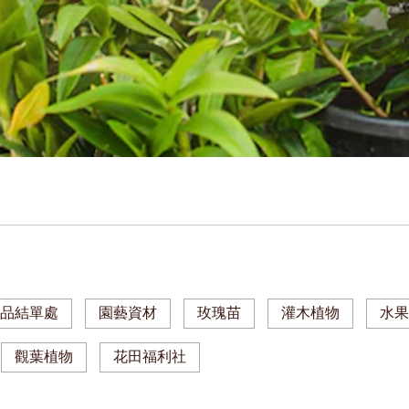
商品結單處
園藝資材
玫瑰苗
灌木植物
水
觀葉植物
花田福利社