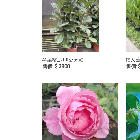
琴葉榕_200公分款
旅人蕉
$ 3800
$