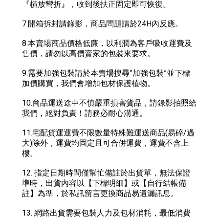
『橫放彎折』，收到後扶正固定即可恢復。
7.開箱拆封請錄影，商品問題請於24H內反應。
8.本賣場商品價格低廉，以利潤為客戶吸收運費及
售價，請勿以高價賣家的包裝來要求。
9.需要加強包裝請於本賣場搜尋”加強包裝”並下標
加價購買，我們會增加包材保護植物。
10.商品運送途中不慎嚴重損害貨品，請錄影拍照給
我們，絕對負責！請務必耐心溝通。
11.宅配貨運運費不限數量特殊難運送商品(易碎/過
大)除外，運費均固定且可合併運費，運費不含上
樓。
12. 指定日期時間僅幫忙備註於出貨單，無法保證
準時，出貨內容以【下標明細】或【自行結帳備
註】為準，於私訊留言更換商品易遺漏訊息。
13. 網路出貨需要包裝人力及包材消耗，最低消費