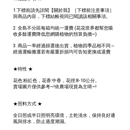
1.下標前請先詳閱【關於我】［下標前注意事項］
與商品內容，下標結帳視同已閱讀該相關事項。
2. 全島不分區每箱均統一運費 (花花世界都幫您吸
收多餘運費降低您網購植物的預算負擔~)
3. 商品一率經過篩選後出貨，植物四季品相不同～
經過運輸搬運若有嚴重折損均可告知更換或退費
★特性 ★
花色:粉紅色，花香:中香，花徑:8-10公分。
賣場圖片僅供參考~!依農場現貨為主唷~!
★照料方式 ★
全日照或半日照明亮環境，土乾澆水，保持良好通
風與排水，防止過度潮濕。