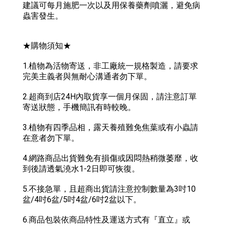
建議可每月施肥一次以及用保養藥劑噴灑，避免病
蟲害發生。
★購物須知★
1.植物為活物寄送，非工廠統一規格製造，請要求
完美主義者與無耐心溝通者勿下單。
2.超商到店24H內取貨享一個月保固，請注意訂單
寄送狀態，手機簡訊有時較晚。
3.植物有四季品相，露天養殖難免焦葉或有小蟲請
在意者勿下單。
4.網路商品出貨難免有損傷或因悶熱稍微萎靡，收
到後請透氣澆水1-2日即可恢復。
5.不接急單，且超商出貨請注意控制數量為3吋10
盆/4吋6盆/5吋4盆/6吋2盆以下。
6.商品包裝依商品特性及運送方式有『直立』或