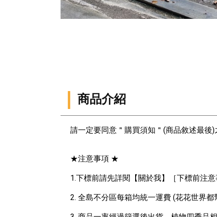
商品介紹
請一定要同意＂購買須知＂(商品敘述最後
★注意事項 ★
1.下標前請先詳閱【關於我】［下標前注
2. 全島不分區每箱均統一運費 (花花世界
3. 商品一率經過篩選後出貨，植物四季