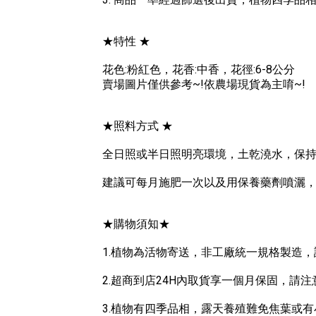
★特性 ★
花色:粉紅色，花香:中香，花徑:6-8公分
賣場圖片僅供參考~!依農場現貨為主唷~!
★照料方式 ★
全日照或半日照明亮環境，土乾澆水，保
建議可每月施肥一次以及用保養藥劑噴灑
★購物須知★
1.植物為活物寄送，非工廠統一規格製造
2.超商到店24H內取貨享一個月保固，請
3.植物有四季品相，露天養殖難免焦葉或