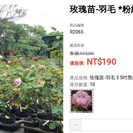
玫瑰苗-羽毛 *粉
商品編號
R2065
建議售價
NT$200
NT$190
玫瑰苗-羽毛 3.5吋
產品規格:
10
庫存數量:
-