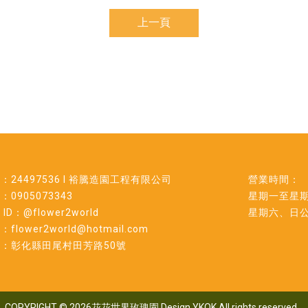
上一頁
：24497536 l 裕騰造園工程有限公司
營業時間：
：0905073343
星期一至星期五0
e ID：@flower2world
星期六、日
flower2world@hotmail.com
：彰化縣田尾村田芳路50號
COPYRIGHT © 2026花花世界玫瑰園 Design
YKQK All rights reserved
..