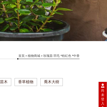
首頁
>
植物商城
> 玫瑰苗-羽毛 *粉紅色 *中香
果苗木
香草植物
喬木大樹
尚
未
登
入