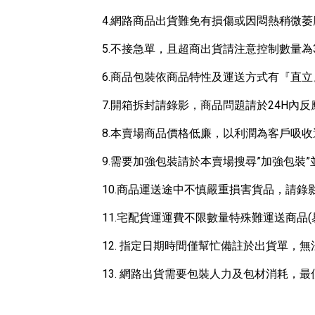
4.網路商品出貨難免有損傷或因悶熱稍微萎
5.不接急單，且超商出貨請注意控制數量為3吋
6.商品包裝依商品特性及運送方式有『直
7.開箱拆封請錄影，商品問題請於24H內反
8.本賣場商品價格低廉，以利潤為客戶吸
9.需要加強包裝請於本賣場搜尋”加強包裝
10.商品運送途中不慎嚴重損害貨品，請
11.宅配貨運運費不限數量特殊難運送商品
12. 指定日期時間僅幫忙備註於出貨單
13. 網路出貨需要包裝人力及包材消耗，最