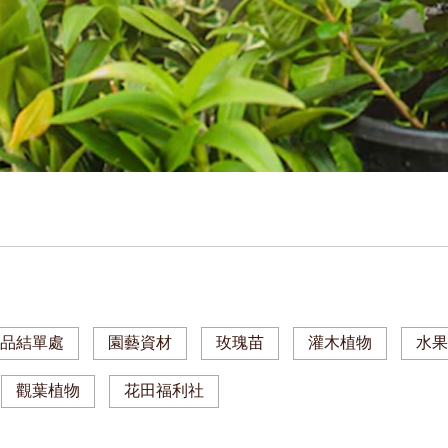
商品結單處
園藝資材
玫瑰苗
灌木植物
水
觀葉植物
花田福利社