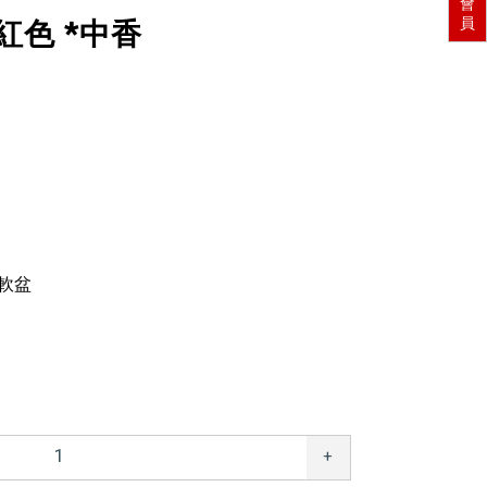
會
員
紅色 *中香
黑軟盆
+