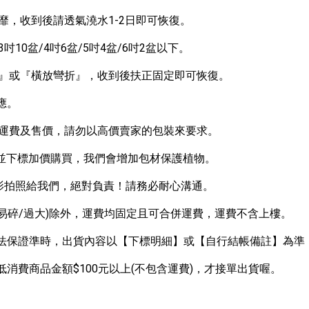
靡，收到後請透氣澆水1-2日即可恢復。
10盆/4吋6盆/5吋4盆/6吋2盆以下。
立』或『橫放彎折』，收到後扶正固定即可恢復。
應。
收運費及售價，請勿以高價賣家的包裝來要求。
”並下標加價購買，我們會增加包材保護植物。
錄影拍照給我們，絕對負責！請務必耐心溝通。
(易碎/過大)除外，運費均固定且可合併運費，運費不含上樓。
，無法保證準時，出貨內容以【下標明細】或【自行結帳備註】為
低消費商品金額$100元以上(不包含運費)，才接單出貨喔。