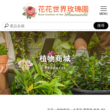
植物商城
Products
首頁
>
植物商城
> 水果苗 蜜棗李 嫁接 4吋