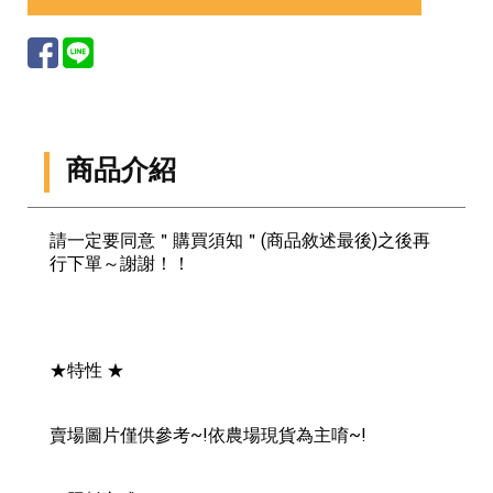
商品介紹
請一定要同意＂購買須知＂(商品敘述最後)之後再
行下單～謝謝！！
★特性 ★
賣場圖片僅供參考~!依農場現貨為主唷~!