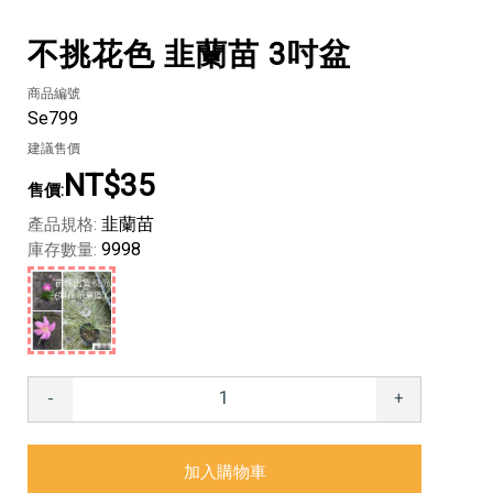
不挑花色 韭蘭苗 3吋盆
商品編號
Se799
建議售價
NT$35
韭蘭苗
產品規格:
9998
庫存數量:
-
+