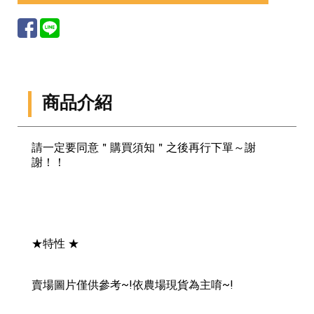
商品介紹
請一定要同意＂購買須知＂之後再行下單～謝
謝！！
★特性 ★
賣場圖片僅供參考~!依農場現貨為主唷~!